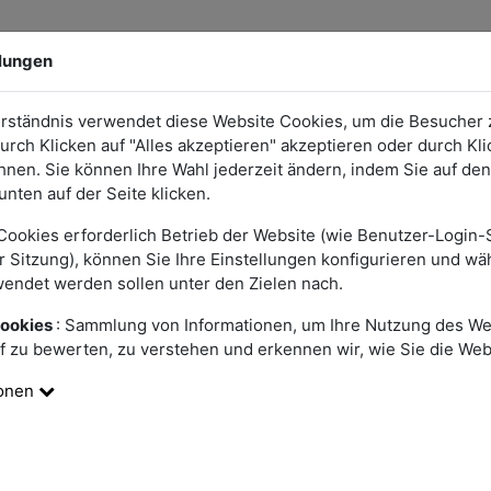
Ihre Teilnahme verfolgen
Kontaktieren Sie uns
FAQ
llungen
erständnis verwendet diese Website Cookies, um die Besucher 
rch Klicken auf "Alles akzeptieren" akzeptieren oder durch Klic
hnen. Sie können Ihre Wahl jederzeit ändern, indem Sie auf den
häufigsten Fragen zu unserer Plattform. Falls Sie kein
unten auf der Seite klicken.
kontaktieren Sie uns.
Cookies erforderlich Betrieb der Website (wie Benutzer-Login
 Sitzung), können Sie Ihre Einstellungen konfigurieren und wä
wendet werden sollen unter den Zielen nach.
Forschung
ookies
: Sammlung von Informationen, um Ihre Nutzung des We
f zu bewerten, zu verstehen und erkennen wir, wie Sie die Web
ionen