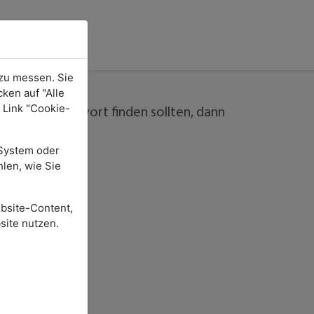
zu messen. Sie
ken auf "Alle
 Link "Cookie-
e passende Antwort finden sollten, dann
-System oder
hlen, wie Sie
bsite-Content,
site nutzen.