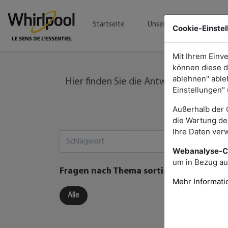
Startseite
Unsere Sonderangebote
Cookie-Einste
Mit Ihrem Einv
können diese du
ablehnen" able
Hier finden Sie die Antworten auf die 
Einstellungen" 
Außerhalb der 
die Wartung der
Ihre Daten ver
Webanalyse-C
um in Bezug au
Fragen nach Thema sortieren
Mehr Informat
Alle