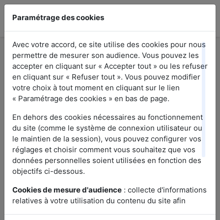
Paramétrage des cookies
Avec votre accord, ce site utilise des cookies pour nous
permettre de mesurer son audience. Vous pouvez les
accepter en cliquant sur « Accepter tout » ou les refuser
Vous trouverez ici les réponses aux questions les
en cliquant sur « Refuser tout ». Vous pouvez modifier
plus fréquentes relatives à notre plateforme. Si
votre choix à tout moment en cliquant sur le lien
vous ne trouvez pas la réponse à votre question,
« Paramétrage des cookies » en bas de page.
n'hésitez pas à nous contacter.
En dehors des cookies nécessaires au fonctionnement
du site (comme le système de connexion utilisateur ou
le maintien de la session), vous pouvez configurer vos
réglages et choisir comment vous souhaitez que vos
données personnelles soient utilisées en fonction des
objectifs ci-dessous.
Rechercher
Cookies de mesure d'audience
: collecte d'informations
relatives à votre utilisation du contenu du site afin
d'évaluer, de comprendre et de nous rendre compte de
Trier les questions par thématiques